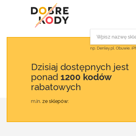
np. Denley.pl, Obuwie, i
Dzisiaj dostępnych jest
ponad
1200 kodów
rabatowych
m.in.
ze sklepów
: