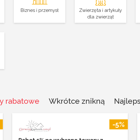
Biznes i przemysł
Zwierzęta i artykuły
dla zwierząt
y rabatowe
Wkrótce znikną
Najlep
-5%