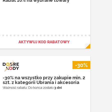
Rabat 10% na wybrane towary
AKTYWUJ KOD RABATOWY
-30%
-30% na wszystko przy zakupie min. 2
szt. z kategorii Ubrania i akcesoria
Ważność rabatu: Do końca zostało
3 dni