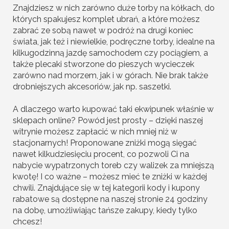
Znajdziesz w nich zarówno duże torby na kółkach, do
których spakujesz komplet ubrań, a które możesz
zabrać ze sobą nawet w podróż na drugi koniec
świata, jak też i niewielkie, podręczne torby, idealne na
kilkugodzinną jazdę samochodem czy pociągiem, a
także plecaki stworzone do pieszych wycieczek
zarówno nad morzem, jak i w górach. Nie brak także
drobniejszych akcesoriów, jak np. saszetki.
A dlaczego warto kupować taki ekwipunek właśnie w
sklepach online? Powód jest prosty – dzięki naszej
witrynie możesz zapłacić w nich mniej niż w
stacjonarnych! Proponowane zniżki mogą sięgać
nawet kilkudziesięciu procent, co pozwoli Ci na
nabycie wypatrzonych toreb czy walizek za mniejszą
kwotę! I co ważne – możesz mieć te zniżki w każdej
chwili. Znajdujące się w tej kategorii kody i kupony
rabatowe są dostępne na naszej stronie 24 godziny
na dobę, umożliwiając tańsze zakupy, kiedy tylko
chcesz!