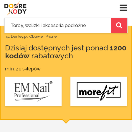
np. Denley.pl, Obuwie, iPhone
Dzisiaj dostępnych jest ponad
1200
kodów
rabatowych
m.in.
ze sklepów
: