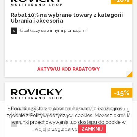
Rabat 10% na wybrane towary z kategorii
Ubrania i akcesoria
Rabat łączy się z innymi promocjami
AKTYWUJ KOD RABATOWY
-15%
Rabat 15% na wybrane towary z kategorii
Strona korzysta z plików cookie w celu realizacji usług
Ubrania i akcesoria
zgodnie z
Polityką dotyczącą cookies
. Możesz określić
warunki przechowywania lub dostępu do cookie w
Rabat nie łączy się z innymi promocjami
Twojej przeglądarce.
ZAMKNIJ