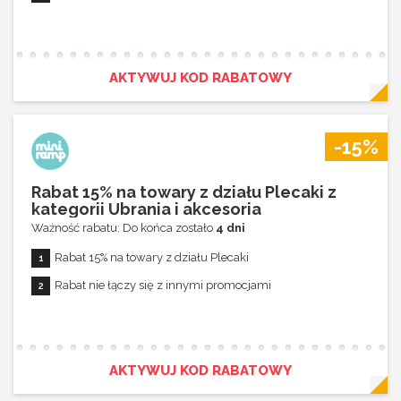
Rabat 30% na towary z działu Chusty i kominy damskie
Rabat 30% na towary z działu Opaski
AKTYWUJ KOD RABATOWY
Rabat 30% na towary z działu Skarpety
Rabat 30% na towary z działu Kominiarki
Rabat 22% na towary z działu Fjallraven Plecaki
-15%
Rabat 25% na towary z działu Raki i raczki
Rabat 21% na towary z działu Koszulki i T-Shirty
Rabat 15% na towary z działu Plecaki z
kategorii Ubrania i akcesoria
Rabat 20% na pozostałe towary
Ważność rabatu: Do końca zostało
4 dni
Rabat nie łączy się z innymi promocjami
Rabat 15% na towary z działu Plecaki
Rabat nie łączy się z innymi promocjami
AKTYWUJ KOD RABATOWY