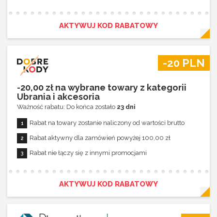
Rabat 10% na towary marki Weareone
Rabat 10% na towary marki Nattou
AKTYWUJ KOD RABATOWY
Rabat 10% na towary marki Future Design
Rabat 10% na towary marki My Junior
-20 PLN
Rabat 10% na towary marki Titaniumbaby
Rabat nie łączy się z innymi promocjami
-20,00 zł na wybrane towary z kategorii
Ubrania i akcesoria
Ważność rabatu: Do końca zostało
23 dni
Rabat na towary zostanie naliczony od wartości brutto
Rabat aktywny dla zamówień powyżej 100,00 zł
Rabat nie łączy się z innymi promocjami
AKTYWUJ KOD RABATOWY