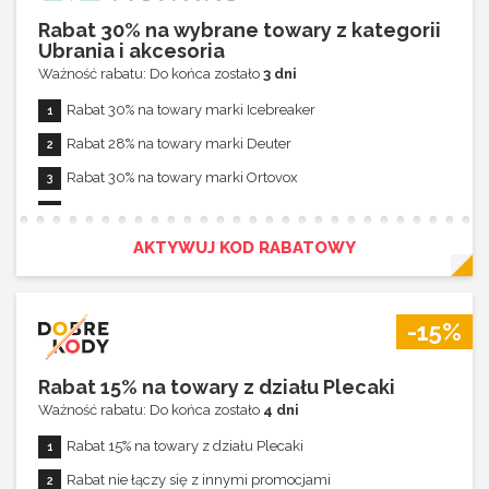
(TXT)
Rabat 30% na wybrane towary z kategorii
Ubrania i akcesoria
Rabat 30% na towary z kategorii Opaski (TXT)
Ważność rabatu: Do końca zostało
3 dni
Rabat 30% na towary z kategorii Butelki (EQ/THW)
Rabat 30% na towary marki Icebreaker
Rabat 30% na towary z kategorii Bagaż dodatkowy, torby
Rabat 28% na towary marki Deuter
(EQ/THW)
Rabat 30% na towary marki Ortovox
Rabat 30% na towary z kategorii Stuptuty (EQ/THW)
Rabat 23% na towary marki The North Face
Rabat 19% na towary z działu Mid Season Sale 17
Rabat 30% na towary marki Kambukka
AKTYWUJ KOD RABATOWY
Rabat 25% na towary z działu Mid Season Sale 23
Rabat 30% na towary marki Darn Tough
Rabat nie łączy się z innymi promocjami
Rabat 20% na towary z serii Salewa Pedroc
-15%
Rabat 5% na towary z kategorii Skarpety
Rabat 25% na towary z działu Czołówki
Rabat 15% na towary z działu Plecaki
Ważność rabatu: Do końca zostało
4 dni
Rabat 30% na towary z działu Chusty i kominy męskie
Rabat 15% na towary z działu Plecaki
Rabat 30% na towary z działu Skarpety
Rabat nie łączy się z innymi promocjami
Rabat 30% na towary z działu Opaski