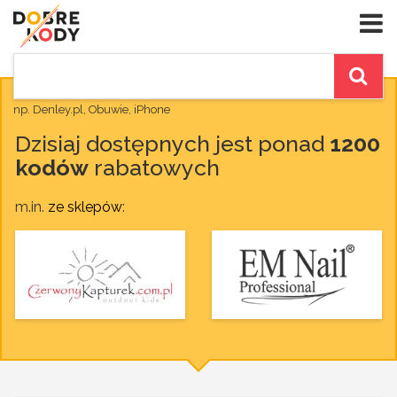
np. Denley.pl, Obuwie, iPhone
Dzisiaj dostępnych jest ponad
1200
kodów
rabatowych
m.in.
ze sklepów
: