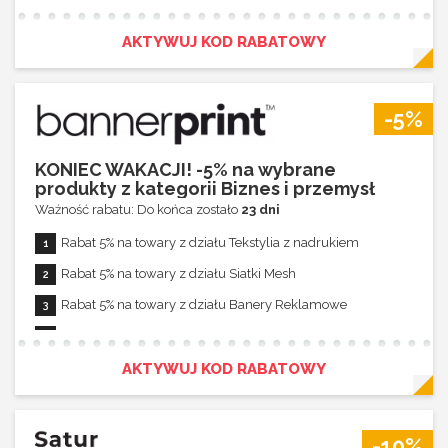
AKTYWUJ KOD RABATOWY
-5%
KONIEC WAKACJI! -5% na wybrane
produkty z kategorii Biznes i przemysł
Ważność rabatu: Do końca zostało
23 dni
Rabat 5% na towary z działu Tekstylia z nadrukiem
Rabat 5% na towary z działu Siatki Mesh
Rabat 5% na towary z działu Banery Reklamowe
Rabat 5% na towary z działu Folie Samoprzylepne
Rabat 5% na towary z działu Wydruki do rollupów
AKTYWUJ KOD RABATOWY
Rabat łączy się z innymi promocjami
-10%