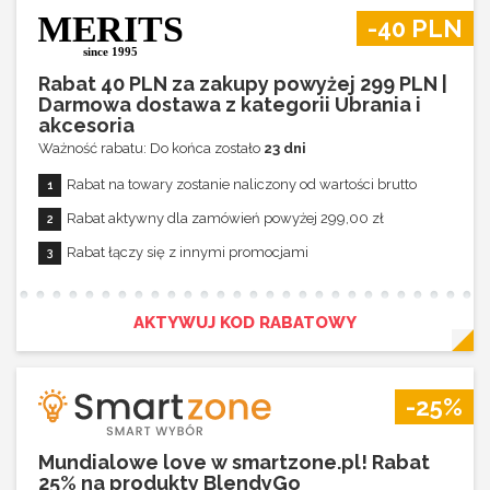
Rabat 10% na towary marki Okiday
-40 PLN
Rabat 10% na towary marki Storchenmühle
Rabat 10% na towary marki Bonjour Chérie
Rabat 40 PLN za zakupy powyżej 299 PLN |
Darmowa dostawa z kategorii Ubrania i
Rabat 10% na towary marki Bugaboo
akcesoria
Rabat 10% na towary marki Anex
Ważność rabatu: Do końca zostało
23 dni
Rabat 10% na towary marki Ines&John
Rabat na towary zostanie naliczony od wartości brutto
Rabat 10% na towary marki RaZbaby
Rabat aktywny dla zamówień powyżej 299,00 zł
Rabat 10% na towary marki Petite&Mars
Rabat łączy się z innymi promocjami
Rabat 10% na towary marki Bebeconfort
Rabat 10% na towary marki La Millou
AKTYWUJ KOD RABATOWY
Rabat 10% na towary marki Riko
Rabat 10% na towary marki Joybi
-25%
Rabat 10% na towary marki Carrello
Rabat 10% na towary marki Hamax
Mundialowe love w smartzone.pl! Rabat
Rabat 10% na towary marki Snuz
25% na produkty BlendyGo