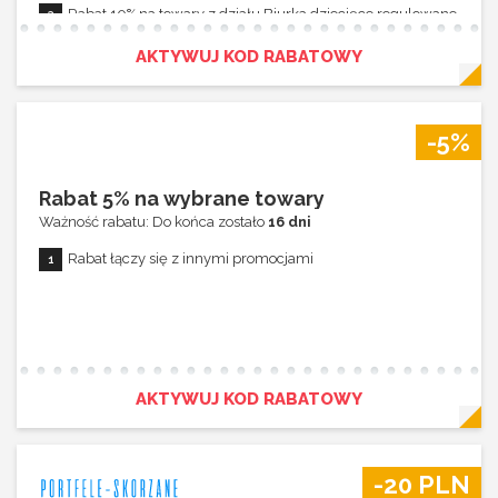
Rabat 10% na towary z działu Biurka dziecięce regulowane
Rabat 10% na towary z działu Zestawy mebli dziecięcych
AKTYWUJ KOD RABATOWY
Rabat 10% na towary z działu Stoliki dziecięce
Rabat nie łączy się z innymi promocjami
-5%
Rabat 5% na wybrane towary
Ważność rabatu: Do końca zostało
16 dni
Rabat łączy się z innymi promocjami
AKTYWUJ KOD RABATOWY
-20 PLN