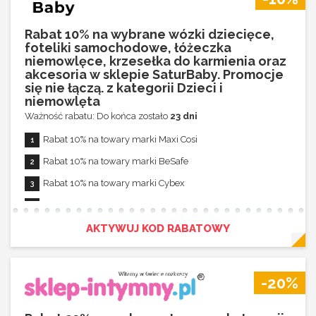
Rabat 10% na wybrane wózki dziecięce,
foteliki samochodowe, łóżeczka
niemowlęce, krzesełka do karmienia oraz
akcesoria w sklepie SaturBaby. Promocje
się nie łączą. z kategorii Dzieci i
niemowlęta
Ważność rabatu: Do końca zostało
23 dni
Rabat 10% na towary marki Maxi Cosi
Rabat 10% na towary marki BeSafe
Rabat 10% na towary marki Cybex
Rabat 10% na towary marki Baby Jogger
Rabat 10% na towary marki Joie
AKTYWUJ KOD RABATOWY
Rabat 10% na towary marki Britax Romer
Rabat 10% na towary marki Peg Perego
-20%
Rabat 10% na towary marki Cosatto
Rabat 10% na towary marki Espiro