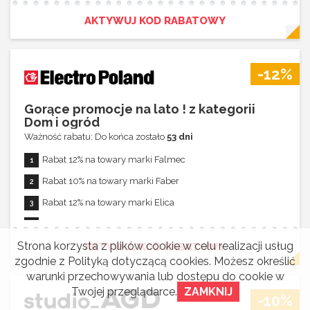
Rabat 8% na towary marki AEG
AKTYWUJ KOD RABATOWY
Rabat 8% na towary marki Electrolux
Rabat 8% na towary marki Bora
-12%
Rabat 10% na towary marki Liebherr
Rabat 5% na towary marki Ciarko Design
Gorące promocje na lato ! z kategorii
Dom i ogród
Rabat 10% na towary marki Franke Studio
Ważność rabatu: Do końca zostało
53 dni
Rabat 5% na towary marki Liebherr promo
Rabat 12% na towary marki Falmec
Rabat aktywny dla zamówień powyżej 690,00 zł
Rabat 10% na towary marki Faber
Rabat łączy się z innymi promocjami
Rabat 12% na towary marki Elica
Rabat 7% na towary marki Fulgor Milano
Strona korzysta z plików cookie w celu realizacji usług
Rabat 3% na towary marki AEG
AKTYWUJ KOD RABATOWY
zgodnie z
Polityką dotyczącą cookies
. Możesz określić
Rabat 7% na towary marki Smeg
warunki przechowywania lub dostępu do cookie w
Rabat 12% na towary marki Electrolux
Twojej przeglądarce.
ZAMKNIJ
-10%
Rabat 8% na towary marki Bora