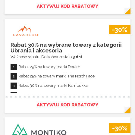
AKTYWUJ KOD RABATOWY
-30%
Rabat 30% na wybrane towary z kategorii
Ubrania i akcesoria
Ważność rabatu: Do końca zostało
3 dni
Rabat 29% na towary marki Deuter
Rabat 25% na towary marki The North Face
Rabat 30% na towary marki Kambukka
Rabat 30% na towary marki Darn Tough
Rabat 19% na towary z serii Salewa Pedroc
AKTYWUJ KOD RABATOWY
Rabat 30% na towary z kategorii Apteczki (EQ/THW)
Rabat 30% na towary z kategorii Skarpety
-30%
Rabat 30% na towary z kategorii Chusty, kominy, kominiarki