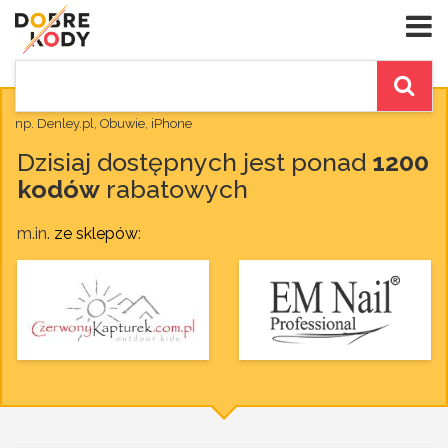
np. Denley.pl, Obuwie, iPhone
Dzisiaj dostępnych jest ponad
1200
kodów
rabatowych
m.in.
ze sklepów
: