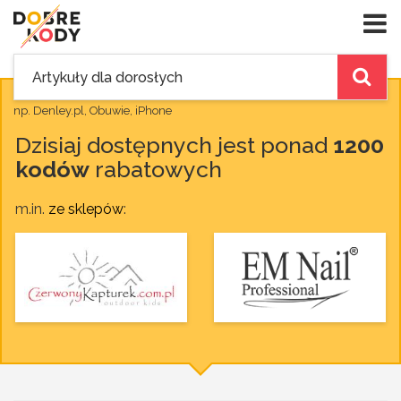
np. Denley.pl, Obuwie, iPhone
Dzisiaj dostępnych jest ponad
1200
kodów
rabatowych
m.in.
ze sklepów
: