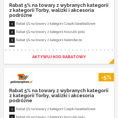
Rabat 5% na towary z wybranych kategorii
z kategorii Torby, walizki i akcesoria
podróżne
Rabat 5% na towary z kategorii Czapki baseballowe
Rabat 5% na towary z kategorii Koszulki polo
Rabat 5% na towary z kategorii Kalendarze
Rabat 5% na towary z kategorii Spodnie i sukienki
Rabat 5% na towary z kategorii Podkładki pod mysz
AKTYWUJ KOD RABATOWY
Rabat 5% na towary z kategorii Ręczniki i koce
Rabat 5% na towary z kategorii Piórniki
-5%
Rabat 5% na towary z kategorii Przypinki
Rabat 5% na towary z kategorii Skarpetki
Rabat 5% na towary z wybranych kategorii
z kategorii Torby, walizki i akcesoria
Rabat 5% na towary z kategorii Gadżety do telefonów
podróżne
Rabat 5% na towary z kategorii Zeszyty
Rabat 5% na towary z kategorii Czapki baseballowe
Rabat 5% na towary z kategorii Kombinezony
Rabat 5% na towary z kategorii Koszulki polo