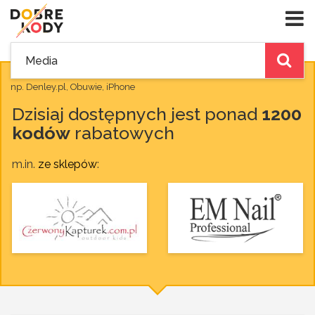
np. Denley.pl, Obuwie, iPhone
Dzisiaj dostępnych jest ponad
1200
kodów
rabatowych
m.in.
ze sklepów
: