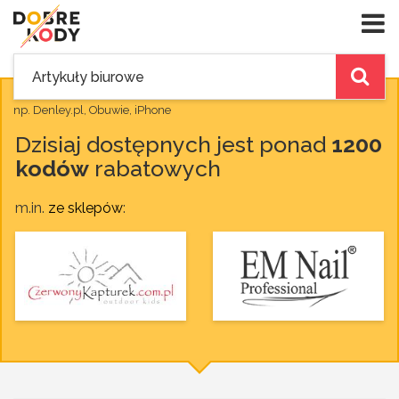
np. Denley.pl, Obuwie, iPhone
Dzisiaj dostępnych jest ponad
1200
kodów
rabatowych
m.in.
ze sklepów
: