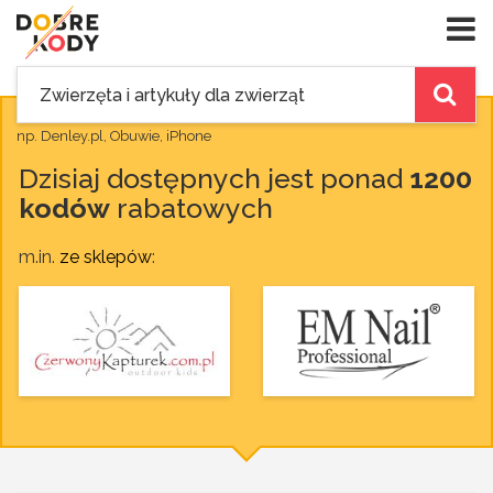
np. Denley.pl, Obuwie, iPhone
Dzisiaj dostępnych jest ponad
1200
kodów
rabatowych
m.in.
ze sklepów
: