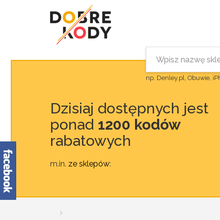
np. Denley.pl, Obuwie, i
Dzisiaj dostępnych jest
ponad
1200 kodów
rabatowych
m.in.
ze sklepów
: