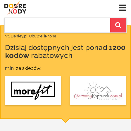
np. Denley.pl, Obuwie, iPhone
Dzisiaj dostępnych jest ponad
1200
kodów
rabatowych
m.in.
ze sklepów
: