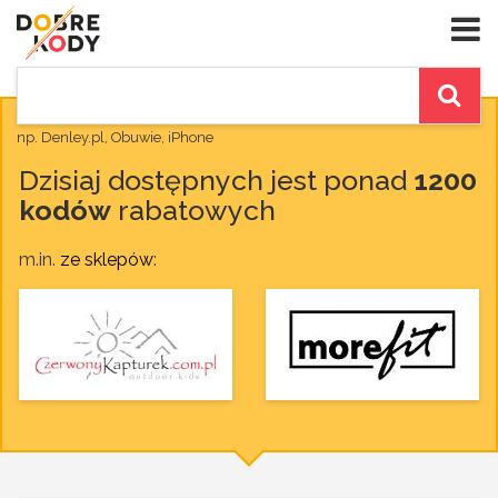
np. Denley.pl, Obuwie, iPhone
Dzisiaj dostępnych jest ponad
1200
kodów
rabatowych
m.in.
ze sklepów
: