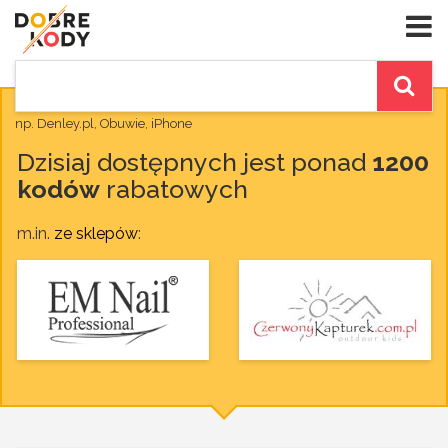
np. Denley.pl, Obuwie, iPhone
Dzisiaj dostępnych jest ponad
1200
kodów
rabatowych
m.in.
ze sklepów
: