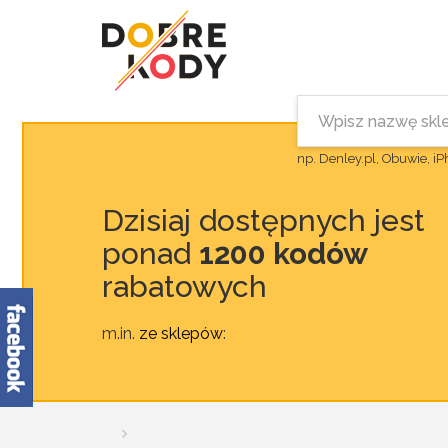
np. Denley.pl, Obuwie, i
Dzisiaj dostępnych jest
ponad
1200 kodów
rabatowych
m.in.
ze sklepów
: