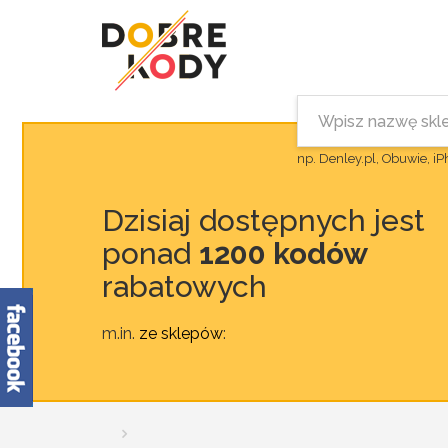
np. Denley.pl, Obuwie, i
Dzisiaj dostępnych jest
ponad
1200 kodów
rabatowych
m.in.
ze sklepów
: