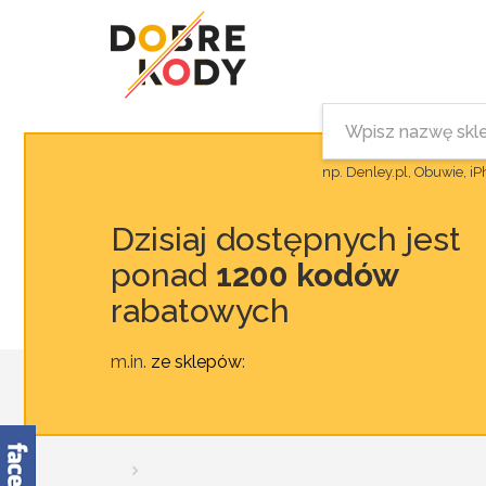
np. Denley.pl, Obuwie, i
Dzisiaj dostępnych jest
ponad
1200 kodów
rabatowych
m.in.
ze sklepów
: