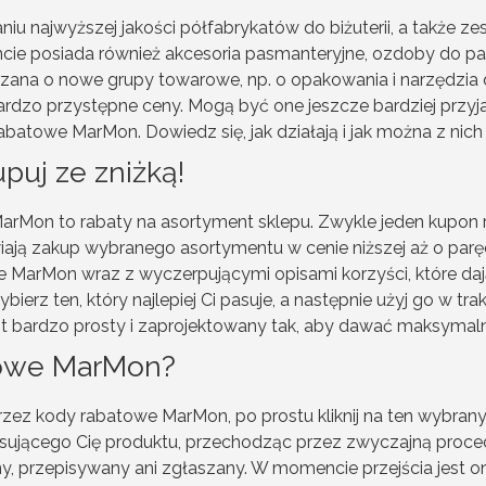
niu najwyższej jakości półfabrykatów do biżuterii, a także z
posiada również akcesoria pasmanteryjne, ozdoby do paznok
rzana o nowe grupy towarowe, np. o opakowania i narzędzia 
rdzo przystępne ceny. Mogą być one jeszcze bardziej przyja
atowe MarMon. Dowiedz się, jak działają i jak można z nich
uj ze zniżką!
Mon to rabaty na asortyment sklepu. Zwykle jeden kupon rab
liwiają zakup wybranego asortymentu w cenie niższej aż o paręd
 MarMon wraz z wyczerpującymi opisami korzyści, które daj
ybierz ten, który najlepiej Ci pasuje, a następnie użyj go w t
 bardzo prosty i zaprojektowany tak, aby dawać maksymal
towe MarMon?
ez kody rabatowe MarMon, po prostu kliknij na ten wybrany.
ującego Cię produktu, przechodząc przez zwyczajną procedur
y, przepisywany ani zgłaszany. W momencie przejścia jest 