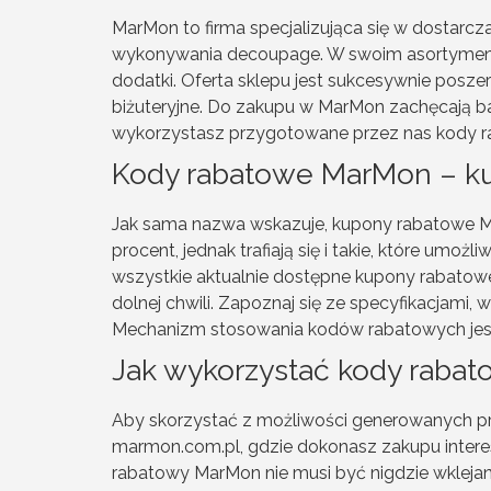
MarMon to firma specjalizująca się w dostarcza
wykonywania decoupage. W swoim asortymencie 
dodatki. Oferta sklepu jest sukcesywnie posze
biżuteryjne. Do zakupu w MarMon zachęcają ba
wykorzystasz przygotowane przez nas kody rab
Kody rabatowe MarMon – kup
Jak sama nazwa wskazuje, kupony rabatowe Mar
procent, jednak trafiają się i takie, które umoż
wszystkie aktualnie dostępne kupony rabatowe
dolnej chwili. Zapoznaj się ze specyfikacjami, w
Mechanizm stosowania kodów rabatowych jest
Jak wykorzystać kody raba
Aby skorzystać z możliwości generowanych prz
marmon.com.pl, gdzie dokonasz zakupu interes
rabatowy MarMon nie musi być nigdzie wklejan