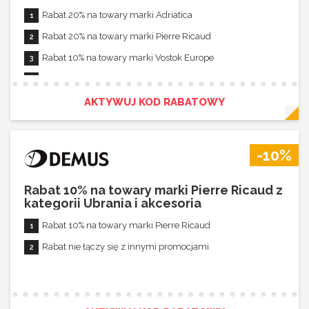
Rabat 20% na towary marki Adriatica
Rabat 5% na towary marki Pulsar
Rabat 20% na towary marki Pierre Ricaud
Rabat 5% na towary marki CASIO VINTAGE
Rabat 10% na towary marki Vostok Europe
Rabat 5% na towary marki G-SHOCK
Rabat nie łączy się z innymi promocjami
Rabat 5% na towary marki BABY-G
AKTYWUJ KOD RABATOWY
Rabat 5% na towary marki EDIFICE
Rabat 5% na towary marki Aviator
Rabat 5% na towary marki Sheen
-10%
Rabat nie łączy się z innymi promocjami
Rabat 10% na towary marki Pierre Ricaud z
kategorii Ubrania i akcesoria
Rabat 10% na towary marki Pierre Ricaud
Rabat nie łączy się z innymi promocjami