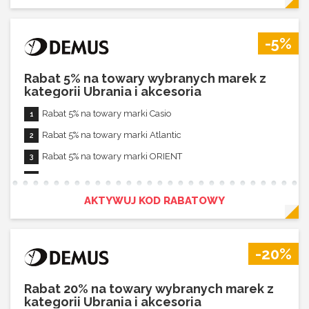
Rabat łączy się z innymi promocjami
-5%
Rabat 5% na towary wybranych marek z
kategorii Ubrania i akcesoria
Rabat 5% na towary marki Casio
Rabat 5% na towary marki Atlantic
Rabat 5% na towary marki ORIENT
Rabat 5% na towary marki Lorus
Rabat 5% na towary marki Seiko
AKTYWUJ KOD RABATOWY
Rabat 5% na towary marki Lacoste
Rabat 5% na towary marki Obaku
-20%
Rabat 5% na towary marki Vostok Europe
Rabat 5% na towary marki Timberland
Rabat 20% na towary wybranych marek z
kategorii Ubrania i akcesoria
Rabat 5% na towary marki Sturmanskie