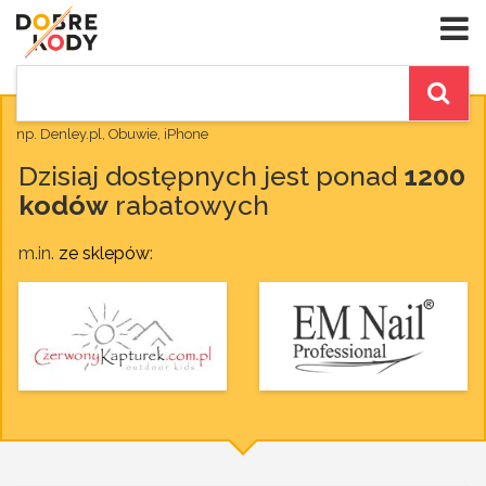
np. Denley.pl, Obuwie, iPhone
Dzisiaj dostępnych jest ponad
1200
kodów
rabatowych
m.in.
ze sklepów
: