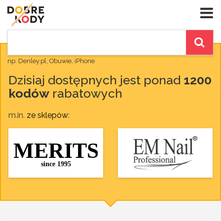
np. Denley.pl, Obuwie, iPhone
Dzisiaj dostępnych jest ponad
1200
kodów
rabatowych
m.in.
ze sklepów
: