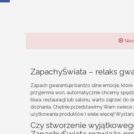
Nies
ZapachyŚwiata – relaks gw
Zapach gwarantuje bardzo silne emocje, któ
przyjemna woń, automatycznie chcemy spędzić
biura, restauracji lub salonu, warto zajrzeć d
doznania. Chętnie przedstawimy Wam świece z
użytkowania produktów i wiele więcej! Wystar
Czy stworzenie wyjątkoweg
ZapachyŚwiata rozwiążą pr