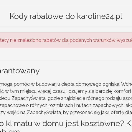
Kody rabatowe do karoline24.pl
tety nie znaleziono rabatów dla podanych warunków wyszuk
arantowany
re mogą pomóc w budowaniu ciepła domowego ogniska. Wcho
 w tym miejscu więcej czasu i czujemy się bardziej komfor
o sklepu ZapachyŚwiata, gdzie znajdziecie różnego rodzaju as
apachowe o różnych rozmiarach i nutach zapachowych, akces
czy wejść na ZapachyŚwiata, by przekonać się jaką ofertę d
o klimatu w domu jest kosztowne? 
oblem