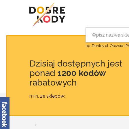
np. Denley.pl, Obuwie, i
Dzisiaj dostępnych jest
ponad
1200 kodów
rabatowych
m.in.
ze sklepów
: