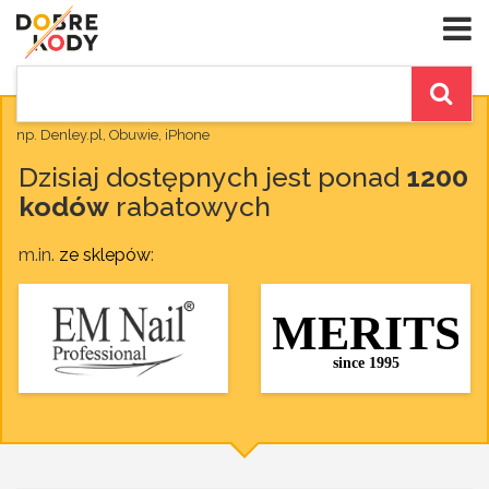
np. Denley.pl, Obuwie, iPhone
Dzisiaj dostępnych jest ponad
1200
kodów
rabatowych
m.in.
ze sklepów
: