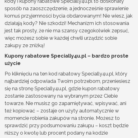
kody i kupony rabatowe Specially4u.pl to doskonały
sposób na zaoszczędzenie, a jednocześnie sprawienie
komuś przyjemności bycia obdarowanym! Nie wiesz, jak
działają kody? Nie szkodzi! Mechanizm ich stosowania
jest tak prosty, że nie ma szansy czegokolwiek zepsuć,
więc możesz sobie w każdej chwili urządzić sobie
zakupy ze zniżką!
Kupony rabatowe Specially4u.pl – bardzo proste
użycie
Po kliknięciu na ten kod rabatowy Specially4u.pl, który
najbardziej odpowiada Twoim potrzebom, przeniesiesz
się na stronę Specially4u.pl, gdzie kupon rabatowy
zostanie zastosowany na wybranym przez Ciebie
towarze. Nie musisz go zapamiętywać, wpisywać, ani
też kopiować – zostaje on użyty automatycznie w
momencie robienia zakupów na stronie. Możesz to
sprawdzić przy podsumowaniu zakupu – koszt będzie
niższy o kwotę lub procent podany na kodzie