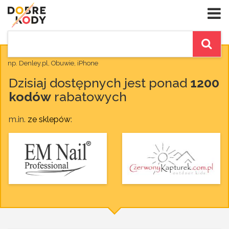
np. Denley.pl, Obuwie, iPhone
Dzisiaj dostępnych jest ponad
1200
kodów
rabatowych
m.in.
ze sklepów
: