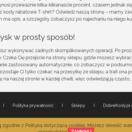
wynosi przeważnie kilka-kilkanaście procent, czasem jednak si
ąć kody rabatowe T-shirt? Odwiedź naszą stronę – mamy zaw
nich ma opis, a szczegóły zobaczysz po najechaniu na niego k
ysk w prosty sposób!
isz wykonywać żadnych skomplikowanych operacji. Po prostu 
ry. Czeka Cię przejście na strony sklepu, gdzie możesz wybra
anie zastosowany automatycznie, co zobaczysz w podsumow
zostaje Ci tylko czekać na przesyłkę ze sklepu, a trafi ona 
na naszej stronie w każdej chwili, więc odwiedzaj ją często
Polityka prywatności
Sklepy
DobreKody.pl 
ug zgodnie z
Polityką dotyczącą cookies
. Możesz określić wa
przeglądarce.
ZAMKNIJ