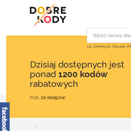
np. Denley.pl, Obuwie, i
Dzisiaj dostępnych jest
ponad
1200 kodów
rabatowych
m.in.
ze sklepów
: