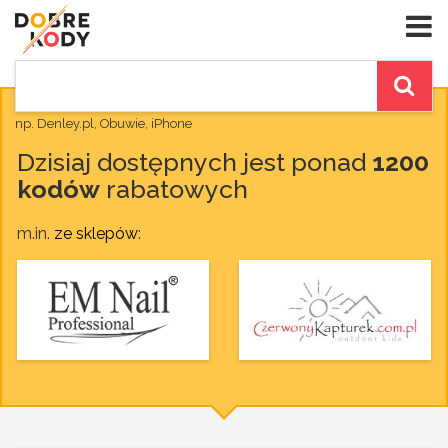
np. Denley.pl, Obuwie, iPhone
Dzisiaj dostępnych jest ponad
1200
kodów
rabatowych
m.in.
ze sklepów
: