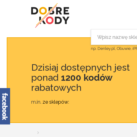
np. Denley.pl, Obuwie, i
Dzisiaj dostępnych jest
ponad
1200 kodów
rabatowych
m.in.
ze sklepów
: