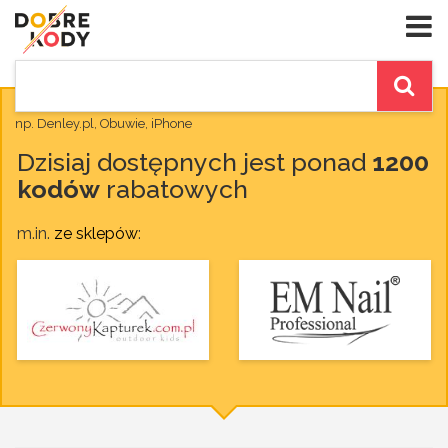
np. Denley.pl, Obuwie, iPhone
Dzisiaj dostępnych jest ponad
1200
kodów
rabatowych
m.in.
ze sklepów
: