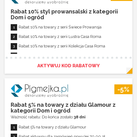
Rabat 20% na towary z działu Orient
Rabat 10% styl prowansalski z kategorii
Rabat 20% na towary z działu Moto Dreams
Dom i ogród
Rabat 20% na towary z działu Z bronią
Rabat 10% na towary z serii Świece Prowansja
Rabat 20% na towary z działu Abstrakcje
Rabat 10% na towary z serii Lustra Casa Roma
Rabat aktywny dla zamówień powyżej 100,00 zł
Rabat 10% na towary z serii Kolekcja Casa Roma
Rabat nie łączy się z innymi promocjami
Rabat 10% na towary z serii Tekstylia Prowansja
Rabat aktywny dla zamówień powyżej 100,00 zł
AKTYWUJ KOD RABATOWY
Rabat nie łączy się z innymi promocjami
-5%
Rabat 5% na towary z działu Glamour z
kategorii Dom i ogród
Ważność rabatu: Do końca zostało
38 dni
Rabat 5% na towary z działu Glamour
Rabat aktywny dla zamówień powyżej 70,00 zł