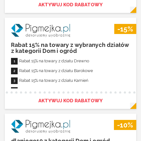
Rabat nie łączy się z innymi promocjami
AKTYWUJ KOD RABATOWY
-15%
Rabat 15% na towary z wybranych działów
z kategorii Dom i ogród
Rabat 15% na towary z działu Drewno
Rabat 15% na towary z działu Barokowe
Rabat 15% na towary z działu Kamień
Rabat 15% na towary z działu Esy floresy
Rabat 15% na towary z działu Geometryczne Tła i Desenie
AKTYWUJ KOD RABATOWY
Rabat 15% na towary z działu Cegła
Rabat 15% na towary z działu Skóra
-10%
Rabat 15% na towary z działu Abstrakcje
Rabat 15% na towary z działu Nowoczesne
dlaniego10 z kategorii Dom i ogród