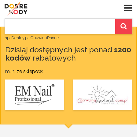
np. Denley.pl, Obuwie, iPhone
Dzisiaj dostępnych jest ponad
1200
kodów
rabatowych
m.in.
ze sklepów
: