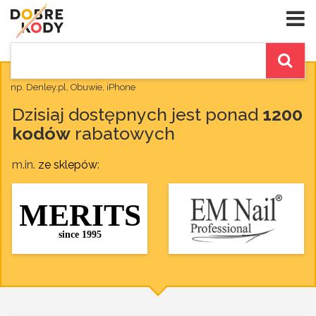
np. Denley.pl, Obuwie, iPhone
Dzisiaj dostępnych jest ponad
1200
kodów
rabatowych
m.in.
ze sklepów
: