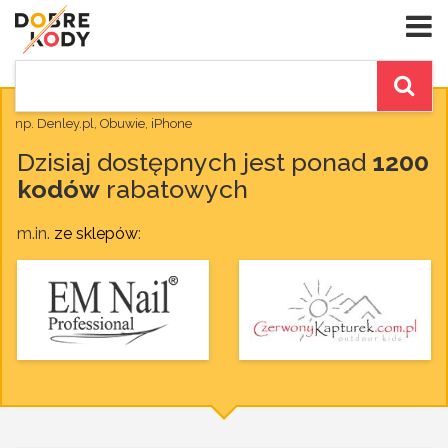
np. Denley.pl, Obuwie, iPhone
Dzisiaj dostępnych jest ponad
1200
kodów
rabatowych
m.in.
ze sklepów
: