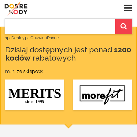
np. Denley.pl, Obuwie, iPhone
Dzisiaj dostępnych jest ponad
1200
kodów
rabatowych
m.in.
ze sklepów
: