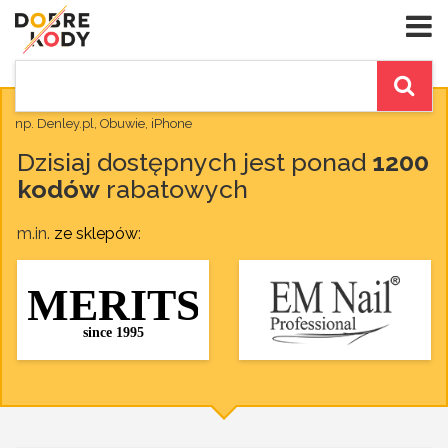
np. Denley.pl, Obuwie, iPhone
Dzisiaj dostępnych jest ponad
1200
kodów
rabatowych
m.in.
ze sklepów
: