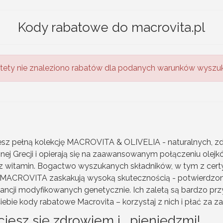
Kody rabatowe do macrovita.pl
tety nie znaleziono rabatów dla podanych warunków wyszuk
jesz pełną kolekcję MACROVITA & OLIVELIA - naturalnych, 
ej Grecji i opierają się na zaawansowanym połączeniu olejkó
 witamin. Bogactwo wyszukanych składników, w tym z cert
i MACROVITA zaskakują wysoką skutecznością - potwierdzon
bstancji modyfikowanych genetycznie. Ich zaletą są bardzo p
iebie kody rabatowe Macrovita – korzystaj z nich i płać za z
iesz się zdrowiem i… pieniędzmi!