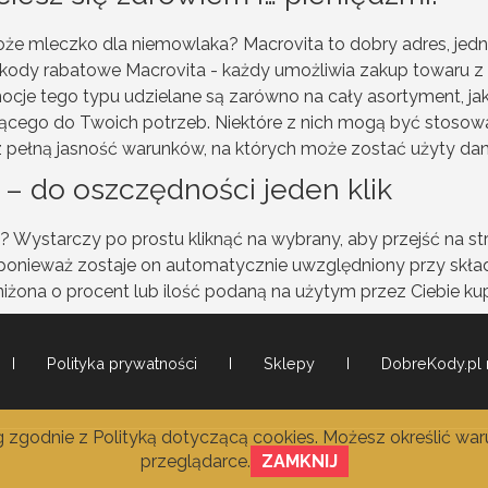
że mleczko dla niemowlaka? Macrovita to dobry adres, jednak
kody rabatowe Macrovita - każdy umożliwia zakup towaru z w
omocje tego typu udzielane są zarówno na cały asortyment, j
jącego do Twoich potrzeb. Niektóre z nich mogą być stosow
z pełną jasność warunków, na których może zostać użyty da
– do oszczędności jeden klik
Wystarczy po prostu kliknąć na wybrany, aby przejść na str
ponieważ zostaje on automatycznie uwzględniony przy skła
ona o procent lub ilość podaną na użytym przez Ciebie kup
Polityka prywatności
Sklepy
DobreKody.pl 
ug zgodnie z
Polityką dotyczącą cookies
. Możesz określić wa
przeglądarce.
ZAMKNIJ