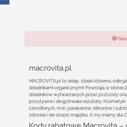
Nies
macrovita.pl
MACROVITA.pl to sklep, dzięki któremu odkry
składnikami organicznymi! Powstają w słoneczn
składników wytwarzanych przez pszczoły oraz
pozytywne i długotrwałe rezultaty. Kosmetyk
szkodliwych, m.in. parabenów, silikonów i su
zdrowie i nie stracić majątku. A my mamy dla C
Kody rabatowe Macrovita – c