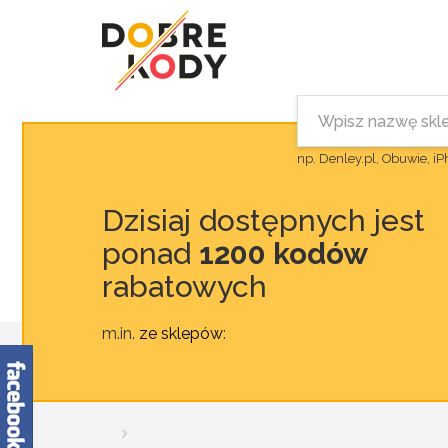
np. Denley.pl, Obuwie, i
Dzisiaj dostępnych jest
ponad
1200 kodów
rabatowych
m.in.
ze sklepów
: