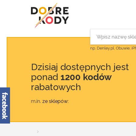
np. Denley.pl, Obuwie, i
Dzisiaj dostępnych jest
ponad
1200 kodów
rabatowych
m.in.
ze sklepów
: