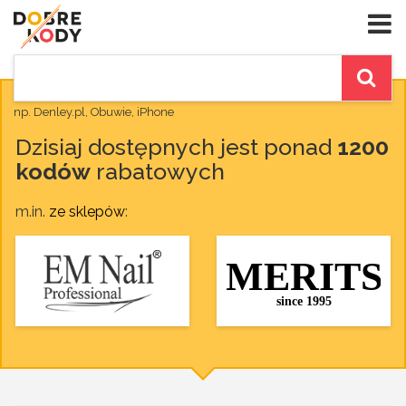
np. Denley.pl, Obuwie, iPhone
Dzisiaj dostępnych jest ponad
1200
kodów
rabatowych
m.in.
ze sklepów
: