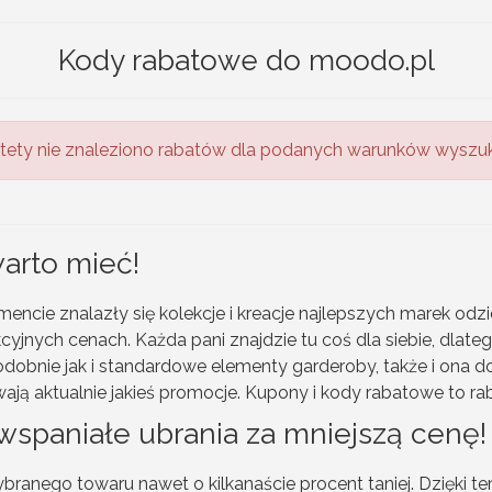
Kody rabatowe do moodo.pl
tety nie znaleziono rabatów dla podanych warunków wyszuk
warto mieć!
ncie znalazły się kolekcje i kreacje najlepszych marek odzi
yjnych cenach. Każda pani znajdzie tu coś dla siebie, dlate
dobnie jak i standardowe elementy garderoby, także i ona do
wają aktualnie jakieś promocje. Kupony i kody rabatowe to ra
spaniałe ubrania za mniejszą cenę!
anego towaru nawet o kilkanaście procent taniej. Dzięki