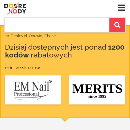
np. Denley.pl, Obuwie, iPhone
Dzisiaj dostępnych jest ponad
1200
kodów
rabatowych
m.in.
ze sklepów
: