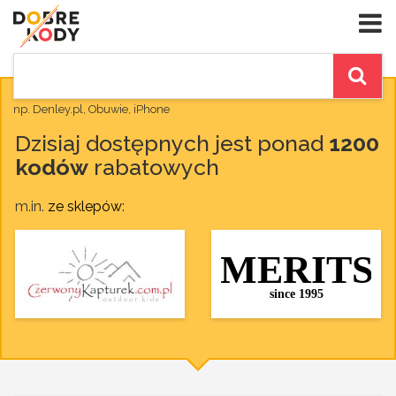
np. Denley.pl, Obuwie, iPhone
Dzisiaj dostępnych jest ponad
1200
kodów
rabatowych
m.in.
ze sklepów
: