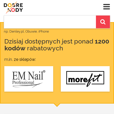
np. Denley.pl, Obuwie, iPhone
Dzisiaj dostępnych jest ponad
1200
kodów
rabatowych
m.in.
ze sklepów
: