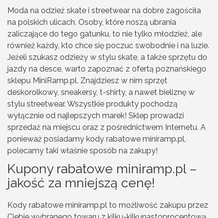
Moda na odzież skate i streetwear na dobre zagościła
na polskich ulicach. Osoby, które noszą ubrania
zaliczające do tego gatunku, to nie tylko młodzież, ale
również każdy, kto chce się poczuć swobodnie i na luzie.
Jeżeli szukasz odzieży w stylu skate, a także sprzętu do
jazdy na desce, warto zapoznać z ofertą poznańskiego
sklepu MiniRamp.pl. Znajdziesz w nim sprzęt
deskorolkowy, sneakersy, t-shirty, a nawet bieliznę w
stylu streetwear. Wszystkie produkty pochodzą
wyłącznie od najlepszych marek! Sklep prowadzi
sprzedaż na miejscu oraz z pośrednictwem Internetu. A
ponieważ posiadamy kody rabatowe miniramp.pl,
polecamy taki właśnie sposób na zakupy!
Kupony rabatowe miniramp.pl –
jakość za mniejszą cenę!
Kody rabatowe miniramp.pl to możliwość zakupu przez
Ciebie wybranego towaru z kilku-kilkunastoprocentową