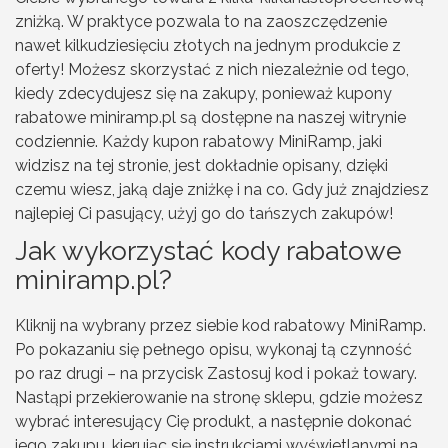
zniżką. W praktyce pozwala to na zaoszczędzenie
nawet kilkudziesięciu złotych na jednym produkcie z
oferty! Możesz skorzystać z nich niezależnie od tego,
kiedy zdecydujesz się na zakupy, ponieważ kupony
rabatowe miniramp.pl są dostępne na naszej witrynie
codziennie. Każdy kupon rabatowy MiniRamp, jaki
widzisz na tej stronie, jest dokładnie opisany, dzięki
czemu wiesz, jaką daje zniżkę i na co. Gdy już znajdziesz
najlepiej Ci pasujący, użyj go do tańszych zakupów!
Jak wykorzystać kody rabatowe
miniramp.pl?
Kliknij na wybrany przez siebie kod rabatowy MiniRamp.
Po pokazaniu się pełnego opisu, wykonaj tą czynność
po raz drugi – na przycisk Zastosuj kod i pokaż towary.
Nastąpi przekierowanie na stronę sklepu, gdzie możesz
wybrać interesujący Cię produkt, a następnie dokonać
jego zakupu, kierując się instrukcjami wyświetlanymi na