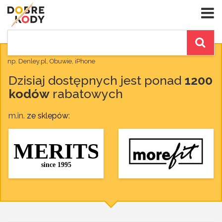
np. Denley.pl, Obuwie, iPhone
Dzisiaj dostępnych jest ponad
1200
kodów
rabatowych
m.in.
ze sklepów
: