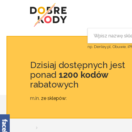
np. Denley.pl, Obuwie, i
Dzisiaj dostępnych jest
ponad
1200 kodów
rabatowych
m.in.
ze sklepów
: