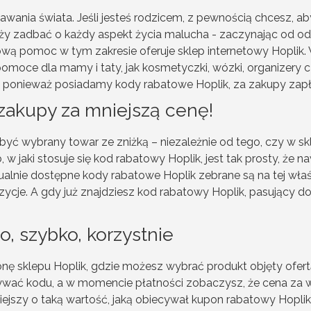
awania świata. Jeśli jesteś rodzicem, z pewnością chcesz, ab
eży zadbać o każdy aspekt życia malucha - zaczynając od 
pomoc w tym zakresie oferuje sklep internetowy Hoplik. W j
pomoce dla mamy i taty, jak kosmetyczki, wózki, organizery 
 ponieważ posiadamy kody rabatowe Hoplik, za zakupy zapła
zakupy za mniejszą cenę!
 wybrany towar ze zniżką – niezależnie od tego, czy w skle
 w jaki stosuje się kod rabatowy Hoplik, jest tak prosty, że 
tualnie dostępne kody rabatowe Hoplik zebrane są na tej właś
zycje. A gdy już znajdziesz kod rabatowy Hoplik, pasujący do
o, szybko, korzystnie
ronę sklepu Hoplik, gdzie możesz wybrać produkt objęty ofer
ywać kodu, a w momencie płatności zobaczysz, że cena za
ejszy o taką wartość, jaką obiecywał kupon rabatowy Hoplik!