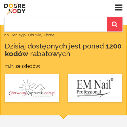
np. Denley.pl, Obuwie, iPhone
Dzisiaj dostępnych jest ponad
1200
kodów
rabatowych
m.in.
ze sklepów
: