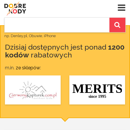
np. Denley.pl, Obuwie, iPhone
Dzisiaj dostępnych jest ponad
1200
kodów
rabatowych
m.in.
ze sklepów
: