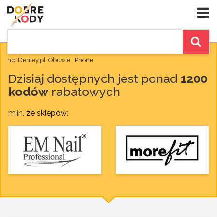
np. Denley.pl, Obuwie, iPhone
Dzisiaj dostępnych jest ponad
1200
kodów
rabatowych
m.in.
ze sklepów
: