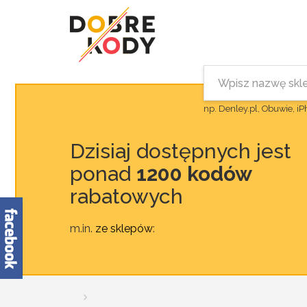
np. Denley.pl, Obuwie, i
Dzisiaj dostępnych jest
ponad
1200 kodów
rabatowych
m.in.
ze sklepów
: