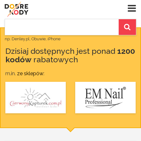
np. Denley.pl, Obuwie, iPhone
Dzisiaj dostępnych jest ponad
1200
kodów
rabatowych
m.in.
ze sklepów
: