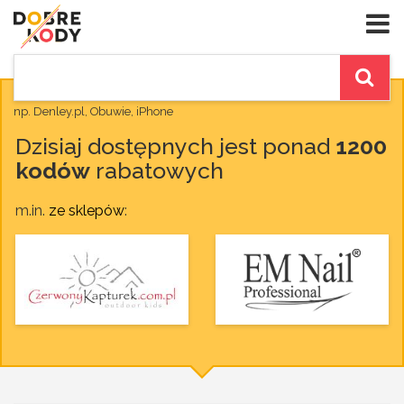
np. Denley.pl, Obuwie, iPhone
Dzisiaj dostępnych jest ponad
1200
kodów
rabatowych
m.in.
ze sklepów
: