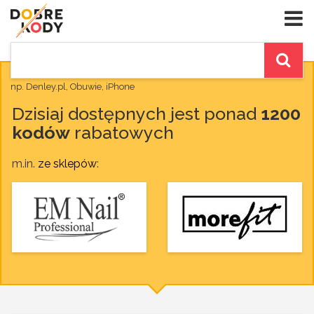
np. Denley.pl, Obuwie, iPhone
Dzisiaj dostępnych jest ponad
1200
kodów
rabatowych
m.in.
ze sklepów
: