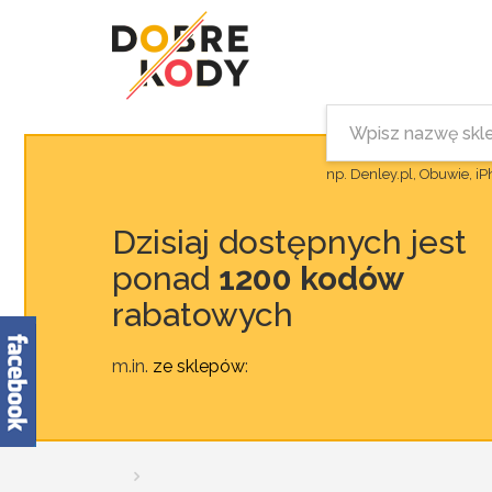
np. Denley.pl, Obuwie, i
Dzisiaj dostępnych jest
ponad
1200 kodów
rabatowych
m.in.
ze sklepów
: