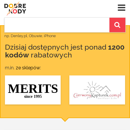
np. Denley.pl, Obuwie, iPhone
Dzisiaj dostępnych jest ponad
1200
kodów
rabatowych
m.in.
ze sklepów
: