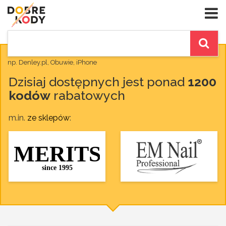
np. Denley.pl, Obuwie, iPhone
Dzisiaj dostępnych jest ponad
1200
kodów
rabatowych
m.in.
ze sklepów
: