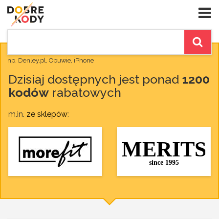
np. Denley.pl, Obuwie, iPhone
Dzisiaj dostępnych jest ponad
1200
kodów
rabatowych
m.in.
ze sklepów
: