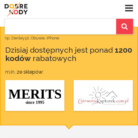
np. Denley.pl, Obuwie, iPhone
Dzisiaj dostępnych jest ponad
1200
kodów
rabatowych
m.in.
ze sklepów
: